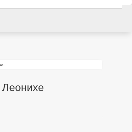
хе
 Леонихе