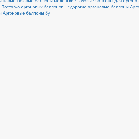
ы новые
Газовые баллоны маленькие
Газовые баллоны для аргона
Поставка аргоновых баллонов
Недорогие аргоновые баллоны
Арг
ы
Аргоновые баллоны бу