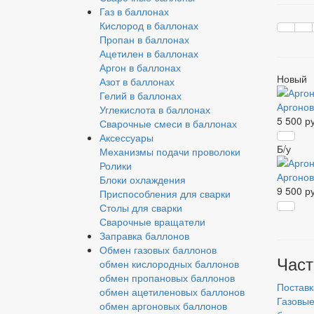
Газ в баллонах
Кислород в баллонах
Пропан в баллонах
Ацетилен в баллонах
Аргон в баллонах
Новый
Азот в баллонах
Гелий в баллонах
Аргонов
Углекислота в баллонах
5 500 р
Сварочные смеси в баллонах
Аксессуары
Б/у
Механизмы подачи проволоки
Ролики
Аргонов
Блоки охлаждения
9 500 р
Приспособления для сварки
Столы для сварки
Сварочные вращатели
Заправка баллонов
Обмен газовых баллонов
Част
обмен кислородных баллонов
обмен пропановых баллонов
Поставк
обмен ацетиленовых баллонов
Газовые
обмен аргоновых баллонов